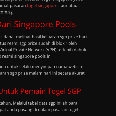
 jumat pasaran
togel singapore
libur atau
.com.sg
ari Singapore Pools
s dapat melihat hasil keluaran sgp prize hari
tus resmi sgp prize sudah di blokir oleh
rtual Private Network (VPN) terlebih dahulu
 resmi singapore pools ini.
nda untuk selalu menyimpan nama website
aran sgp prize malam hari ini secara akurat
 Untuk Pemain Togel SGP
hun. Melalui tabel data sgp inilah para
pat anda pasang di dalam pasaran togel