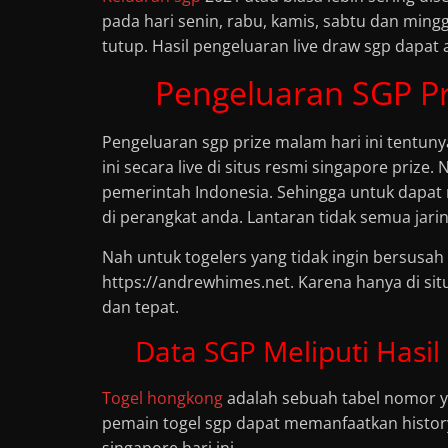
pada hari senin, rabu, kamis, sabtu dan min
tutup. Hasil pengeluaran live draw sgp dapat 
Pengeluaran SGP Pr
Pengeluaran sgp prize malam hari ini tentunya
ini secara live di situs resmi singapore priz
pemerintah Indonesia. Sehingga untuk dapat m
di perangkat anda. Lantaran tidak semua jari
Nah untuk togelers yang tidak ingin bersu
https://andrewhimes.net. Karena hanya di sit
dan tepat.
Data SGP Meliputi Hasi
Togel hongkong
adalah sebuah tabel nomor yan
pemain togel sgp dapat memanfaatkan histor